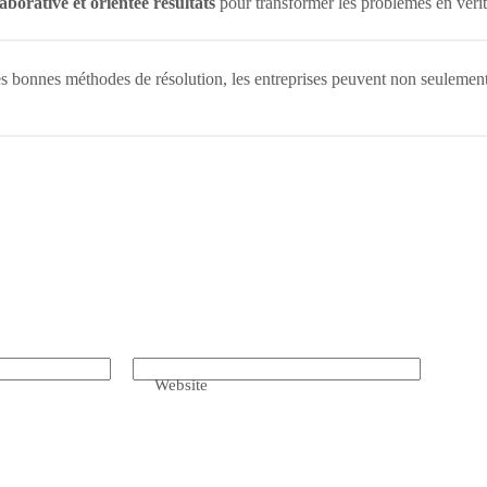
laborative et orientée résultats
pour transformer les problèmes en vérit
 bonnes méthodes de résolution, les entreprises peuvent non seulement 
Website