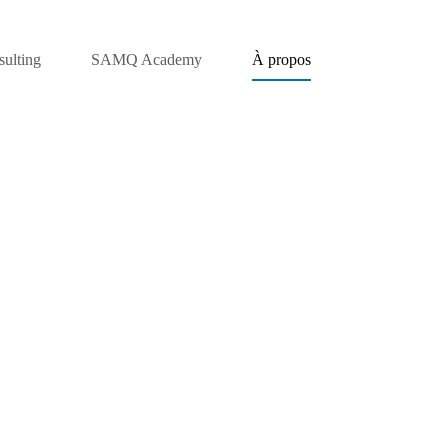
ulting
SAMQ Academy
À propos
re équipe dirigean