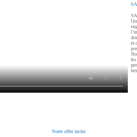
SA
SA
Qua
en
l’i
dom
et
pos
No
les
per
bes
Notre offre inclut