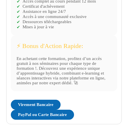
Sécurité et santé au travail en production
Accès complet au cours pendant 12 mois
✔
Certificat d'achèvement
Module 15. Gestion des risques en production
✔
Assistance en ligne 24/7
✔
Module 16. Gestion des projets de production
Accès à une communauté exclusive
✔
Module 17. Durabilité et production écologique
Dessources téléchargeables
✔
Module 18. Formation et développement des
Mises à jour à vie
✔
équipes de production Module 19. Collaboration
interdisciplinaire en production Module 20.
Technologies de l'information en production.
⚡️ Bonus d'Action Rapide:
Module 21. Évaluation et certification des
processus de production Module 22.
En achetant cette formation, profitez d’un accès
Performance des processus de production
gratuit à nos séminaires pour chaque type de
formation !. Découvrez une expérience unique
Module 23. Gestion des stocks en production
d’apprentissage hybride, combinant e-learning et
Module 24. Innovations dans la production
séances interactives via notre plateforme en ligne,
Module 25. Systèmes de gestion de la qualité
animées par notre expert dédié. 🚀
(SGQ) Module 26. Pratiques de maintenance
TPM (Total Productive Maintenance) Module 27.
Exigences réglementaires en production
Virement Bancaire
Module 28. Audit des processus de production
Module 29. Résolution de problèmes en
PayPal ou Carte Bancaire
production Module 30. Préparation à l'examen
de certification Ingénieur Production