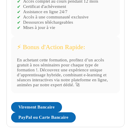
des performances SST Module 15 Audits
Accès complet au cours pendant 12 mois
✔
Certificat d'achèvement
internes du système SST Module 16 Examen par
✔
Assistance en ligne 24/7
✔
la direction et amélioration continue Module 17
Accès à une communauté exclusive
✔
Non-conformités et actions correctives SST
Dessources téléchargeables
✔
Module 18 Veille réglementaire et conformité
Mises à jour à vie
✔
ISO 45001 Module 19 Analyse des accidents et
incidents SST Module 20 Intégration du
système SST avec d'autres systèmes de
⚡️ Bonus d'Action Rapide:
management
En achetant cette formation, profitez d’un accès
gratuit à nos séminaires pour chaque type de
formation !. Découvrez une expérience unique
d’apprentissage hybride, combinant e-learning et
séances interactives via notre plateforme en ligne,
animées par notre expert dédié. 🚀
Virement Bancaire
PayPal ou Carte Bancaire