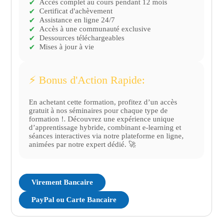
Formation et sensibilisation au Lean Module 17.
Accès complet au cours pendant 12 mois
✔
Certificat d'achèvement
Pilotage de projet Lean Module 18. Analyse des
✔
Assistance en ligne 24/7
✔
performances et KPI en Lean Module 19. Gestion
Accès à une communauté exclusive
✔
des équipes Lean Module 20. Utilisation des
Dessources téléchargeables
✔
outils de résolution de problèmes Module 21.
Mises à jour à vie
✔
Lean et innovation Module 22. Déploiement de
la stratégie Lean Module 23. Audit Lean et
évaluation des processus Module 24. Lean
⚡️ Bonus d'Action Rapide:
dans la chaîne d'approvisionnement Module
25. Technologies de l'information et Lean
En achetant cette formation, profitez d’un accès
Module 26. Lean et satisfaction client Module
gratuit à nos séminaires pour chaque type de
formation !. Découvrez une expérience unique
27. Gestion des changements en Lean Module
d’apprentissage hybride, combinant e-learning et
28. Exemples de réussite du Lean Module 29.
séances interactives via notre plateforme en ligne,
Lean et développement durable Module 30.
animées par notre expert dédié. 🚀
Préparation à la certification Lean
Virement Bancaire
PayPal ou Carte Bancaire